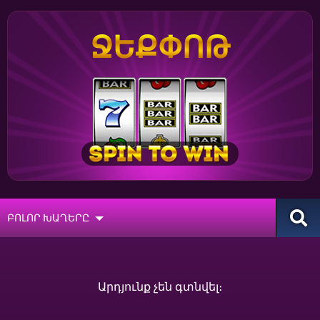
ՋԵՔՓՈԹ
ԲՈԼՈՐ ԽԱՂԵՐԸ
Արդյունք չեն գտնվել։