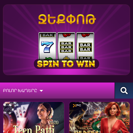
ՋԵՔՓՈԹ
ԲՈԼՈՐ ԽԱՂԵՐԸ