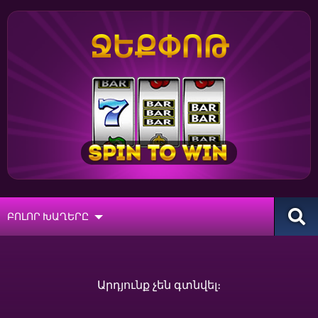
ՋԵՔՓՈԹ
ԲՈԼՈՐ ԽԱՂԵՐԸ
Արդյունք չեն գտնվել։