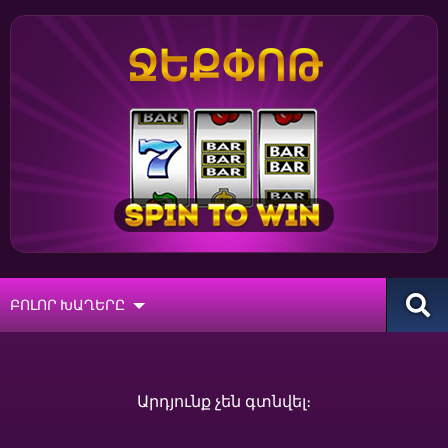
ՋԵՔՓՈԹ
ԲՈԼՈՐ ԽԱՂԵՐԸ
Արդյունք չեն գտնվել։