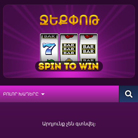
ՋԵՔՓՈԹ
ԲՈԼՈՐ ԽԱՂԵՐԸ
Արդյունք չեն գտնվել։