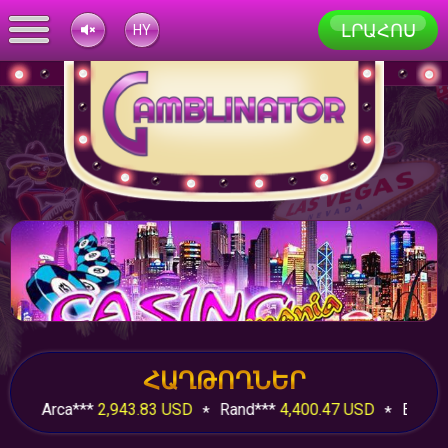
ԼՐԱՀՈՍ
HY
UK
TR
RU
FR
EU
EN
AZ
ՀԱՂԹՈՂՆԵՐ
SD
Arca***
2,943.83 USD
Rand***
4,400.47 USD
Elit***