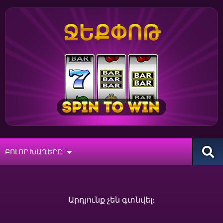
ՋԵՔՓՈԹ
ԲՈԼՈՐ ԽԱՂԵՐԸ
Արդյունք չեն գտնվել։