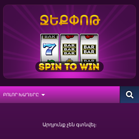
ՋԵՔՓՈԹ
ԲՈԼՈՐ ԽԱՂԵՐԸ
Արդյունք չեն գտնվել։