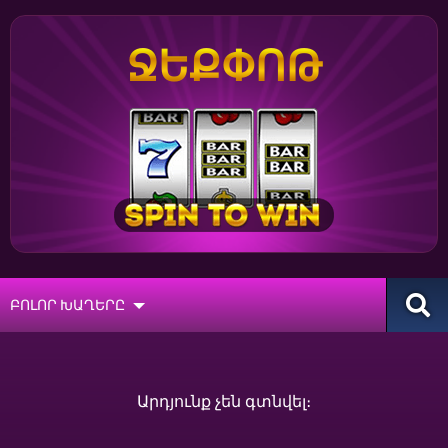
ՋԵՔՓՈԹ
ԲՈԼՈՐ ԽԱՂԵՐԸ
Արդյունք չեն գտնվել։