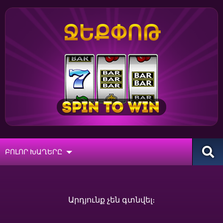
ՋԵՔՓՈԹ
ԲՈԼՈՐ ԽԱՂԵՐԸ
Արդյունք չեն գտնվել։