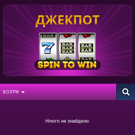
ДЖЕКПОТ
ВСІ ІГРИ
Нічого не знайдено.