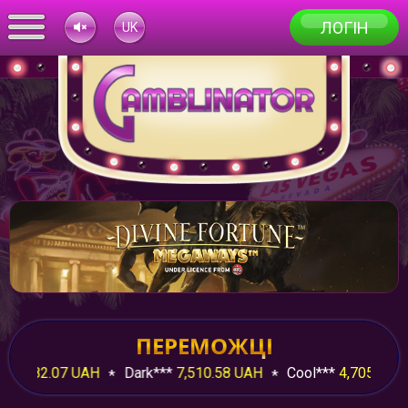
ЛОГІН
UK
TR
RU
HY
FR
EU
EN
AZ
ПЕРЕМОЖЦІ
*
8,282.07 UAH
Dark***
7,510.58 UAH
Cool***
4,705.21 U