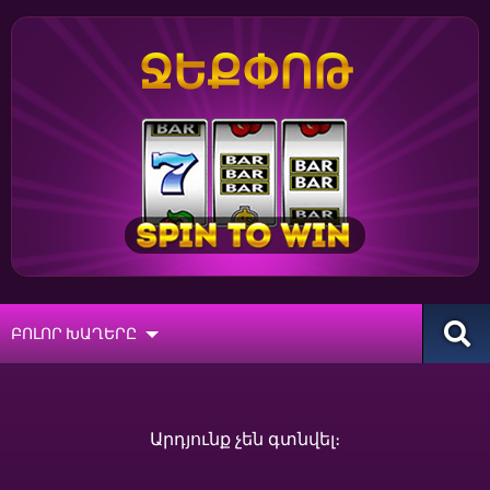
ՋԵՔՓՈԹ
ԲՈԼՈՐ ԽԱՂԵՐԸ
Արդյունք չեն գտնվել։