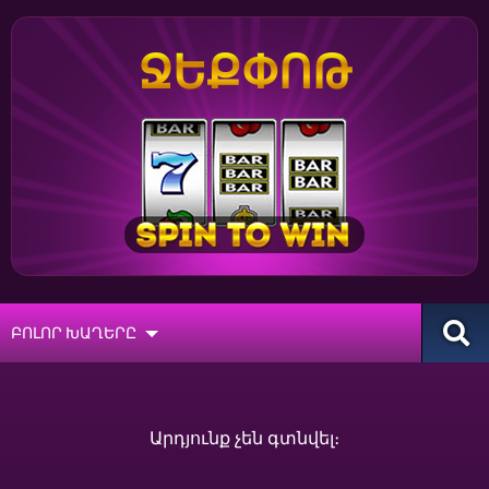
ՋԵՔՓՈԹ
ԲՈԼՈՐ ԽԱՂԵՐԸ
Արդյունք չեն գտնվել։