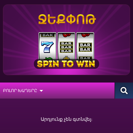
ՋԵՔՓՈԹ
ԲՈԼՈՐ ԽԱՂԵՐԸ
Արդյունք չեն գտնվել։