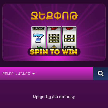
ՋԵՔՓՈԹ
ԲՈԼՈՐ ԽԱՂԵՐԸ
Արդյունք չեն գտնվել։