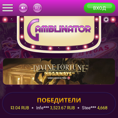
ВХОД
RU
UK
TR
HY
FR
EU
EN
AZ
ПОБЕДИТЕЛИ
3,443.04 RUB
Infe***
3,523.67 RUB
Stee***
4,668.72 RU