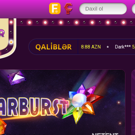
QALIBLƏR
064.69 AZN
Shad***
8,768.88 AZN
Dark***
5,420.87